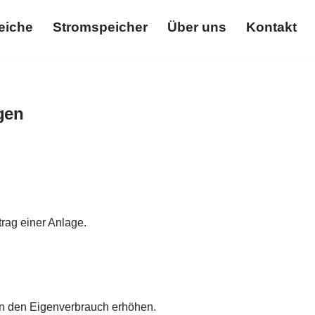
eiche
Stromspeicher
Über uns
Kontakt
Themenbereiche
Stromspeicher
Über uns
Kontakt
gen
rag einer Anlage.
nn den Eigenverbrauch erhöhen.