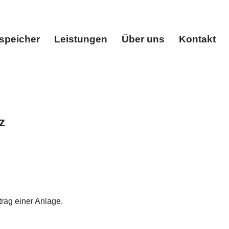
speicher
Leistungen
Über uns
Kontakt
ik
Stromspeicher
Leistungen
Über uns
Kontakt
z
rag einer Anlage.