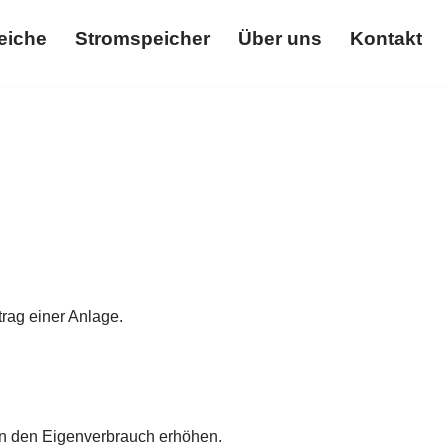
eiche
Stromspeicher
Über uns
Kontakt
Themenbereiche
Stromspeicher
Über uns
Kontakt
rag einer Anlage.
nn den Eigenverbrauch erhöhen.